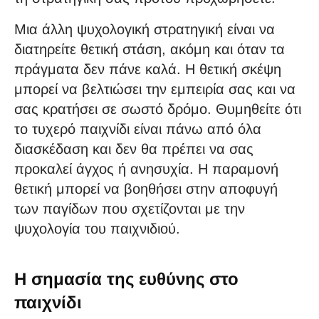
Μια άλλη ψυχολογική στρατηγική είναι να
διατηρείτε θετική στάση, ακόμη και όταν τα
πράγματα δεν πάνε καλά. Η θετική σκέψη
μπορεί να βελτιώσει την εμπειρία σας και να
σας κρατήσει σε σωστό δρόμο. Θυμηθείτε ότι
το τυχερό παιχνίδι είναι πάνω από όλα
διασκέδαση και δεν θα πρέπει να σας
προκαλεί άγχος ή ανησυχία. Η παραμονή
θετική μπορεί να βοηθήσει στην αποφυγή
των παγίδων που σχετίζονται με την
ψυχολογία του παιχνιδιού.
Η σημασία της ευθύνης στο
παιχνίδι