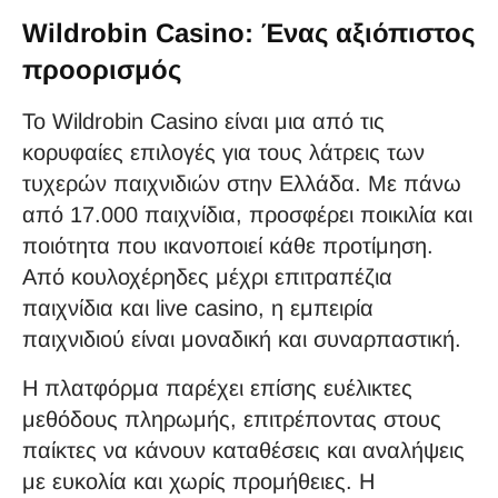
Wildrobin Casino: Ένας αξιόπιστος
προορισμός
Το Wildrobin Casino είναι μια από τις
κορυφαίες επιλογές για τους λάτρεις των
τυχερών παιχνιδιών στην Ελλάδα. Με πάνω
από 17.000 παιχνίδια, προσφέρει ποικιλία και
ποιότητα που ικανοποιεί κάθε προτίμηση.
Από κουλοχέρηδες μέχρι επιτραπέζια
παιχνίδια και live casino, η εμπειρία
παιχνιδιού είναι μοναδική και συναρπαστική.
Η πλατφόρμα παρέχει επίσης ευέλικτες
μεθόδους πληρωμής, επιτρέποντας στους
παίκτες να κάνουν καταθέσεις και αναλήψεις
με ευκολία και χωρίς προμήθειες. Η