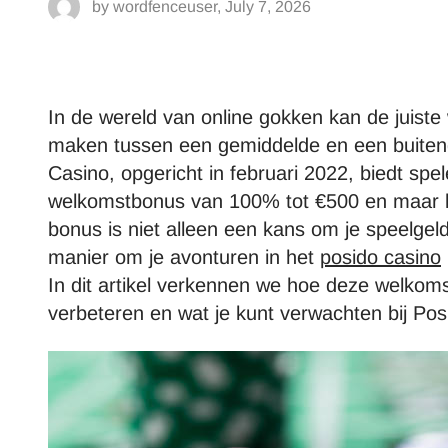
by
wordfenceuser
July 7, 2026
In de wereld van online gokken kan de juiste
maken tussen een gemiddelde en een buiten
Casino, opgericht in februari 2022, biedt spel
welkomstbonus van 100% tot €500 en maar li
bonus is niet alleen een kans om je speelge
manier om je avonturen in het
posido casino
In dit artikel verkennen we hoe deze welkom
verbeteren en wat je kunt verwachten bij Pos