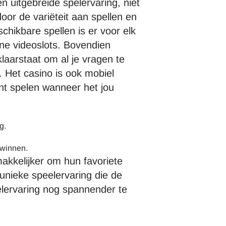
n uitgebreide spelervaring, niet
or de variëteit aan spellen en
hikbare spellen is er voor elk
rne videoslots. Bovendien
klaarstaat om al je vragen te
 Het casino is ook mobiel
nt spelen wanneer het jou
g.
 winnen.
kkelijker om hun favoriete
unieke speelervaring die de
elervaring nog spannender te