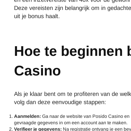
Deze vereisten zijn belangrijk om in gedacht
uit je bonus haalt.
Hoe te beginnen 
Casino
Als je klaar bent om te profiteren van de w
volg dan deze eenvoudige stappen:
Aanmelden:
Ga naar de website van Posido Casino en kl
gevraagde gegevens in om een account aan te maken.
Verifieer je gegevens:
Na registratie ontvang je een bev