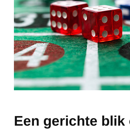
Een gerichte blik